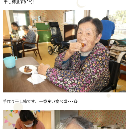
干し柿食す!(^^)!
手作り干し柿です、一番良い食べ頃･･･😋