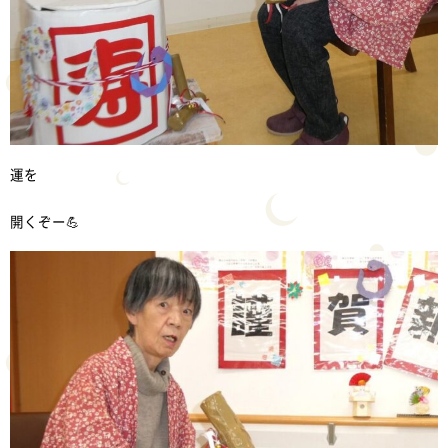
運を
開くぞー💪